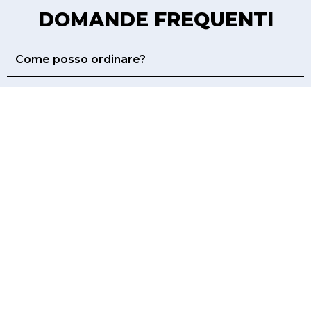
DOMANDE FREQUENTI
Come posso ordinare?
Posso pagare alla consegna?
Come posso ottenere assistenza prima o dopo
aver effettuato un ordine?
I miei dati sono al sicuro?