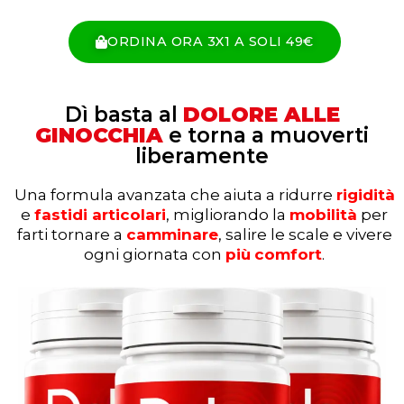
ORDINA ORA 3X1 A SOLI 49€
Dì basta al
DOLORE ALLE
GINOCCHIA
e torna a muoverti
liberamente
Una formula avanzata che aiuta a ridurre
rigidità
e
fastidi articolari
,
migliorando la
mobilità
per
farti tornare a
camminare
, salire le scale e vivere
ogni giornata con
più
comfort
.