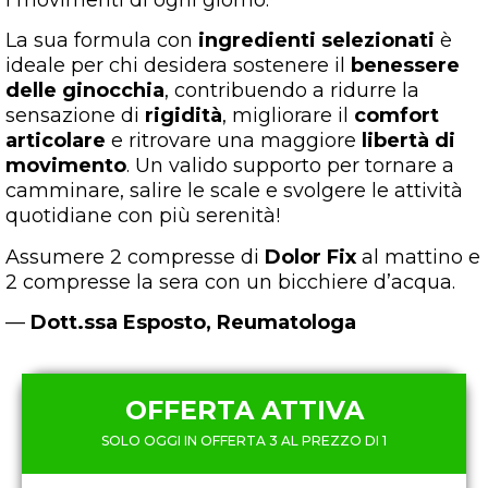
i movimenti di ogni giorno.
La sua formula con
ingredienti selezionati
è
ideale per chi desidera sostenere il
benessere
delle ginocchia
, contribuendo a ridurre la
sensazione di
rigidità
, migliorare il
comfort
articolare
e ritrovare una maggiore
libertà di
movimento
. Un valido supporto per tornare a
camminare, salire le scale e svolgere le attività
quotidiane con più serenità!
Assumere 2 compresse di
Dolor Fix
al mattino e
2 compresse la sera con un bicchiere d’acqua.
—
Dott.ssa Esposto, Reumatologa
OFFERTA ATTIVA
SOLO OGGI IN OFFERTA 3 AL PREZZO DI 1